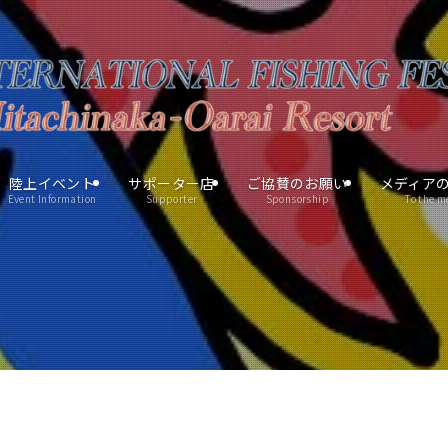
陸上イベント
サポーター店
ご協賛のお願い
メディア
Event Information
Supporter
Sponsorship
To the m