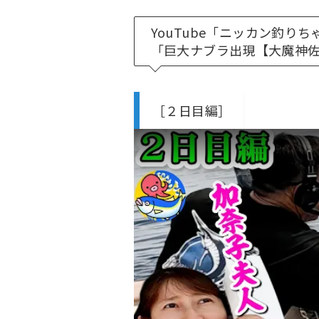
YouTube「ニッカン釣
「巨大ナブラ出現【大魔神佐
［２日目編］